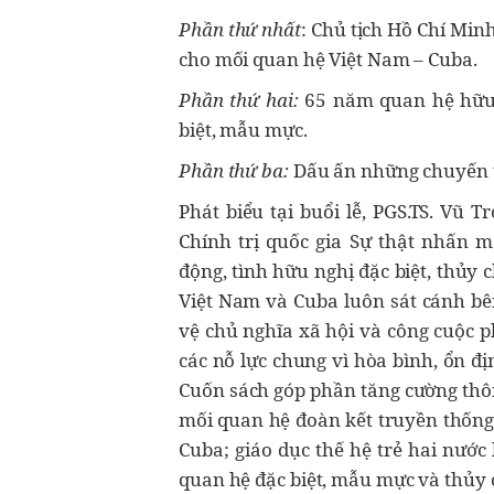
Phần thứ nhất
: Chủ tịch Hồ Chí Minh
cho mối quan hệ Việt Nam – Cuba.
Phần thứ hai:
65 năm quan hệ hữu 
biệt, mẫu mực.
Phần thứ ba:
Dấu ấn những chuyến t
Phát biểu tại buổi lễ, PGS.TS. Vũ
Chính trị quốc gia Sự thật nhấn m
động, tình hữu nghị đặc biệt, thủy
Việt Nam và Cuba luôn sát cánh bên
vệ chủ nghĩa xã hội và công cuộc p
các nỗ lực chung vì hòa bình, ổn địn
Cuốn sách góp phần tăng cường thôn
mối quan hệ đoàn kết truyền thống,
Cuba; giáo dục thế hệ trẻ hai nước
quan hệ đặc biệt, mẫu mực và thủy 