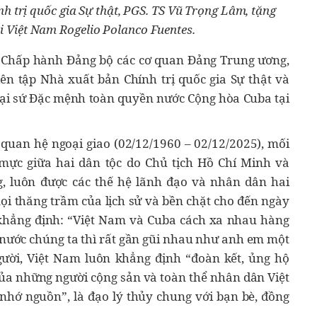
h trị quốc gia Sự thật, PGS. TS Vũ Trọng Lâm, tặng
i Việt Nam Rogelio Polanco Fuentes.
n Chấp hành Đảng bộ các cơ quan Đảng Trung ương,
ên tập Nhà xuất bản Chính trị quốc gia Sự thật và
Đại sứ Đặc mệnh toàn quyền nước Cộng hòa Cuba tại
p quan hệ ngoại giao (02/12/1960 – 02/12/2025), mối
ực giữa hai dân tộc do Chủ tịch Hồ Chí Minh và
g, luôn được các thế hệ lãnh đạo và nhân dân hai
i thăng trầm của lịch sử và bền chặt cho đến ngày
 khẳng định: “Việt Nam và Cuba cách xa nhau hàng
nước chúng ta thì rất gần gũi nhau như anh em một
ời, Việt Nam luôn khẳng định “đoàn kết, ủng hộ
ủa những người cộng sản và toàn thể nhân dân Việt
nhớ nguồn”, là đạo lý thủy chung với bạn bè, đồng