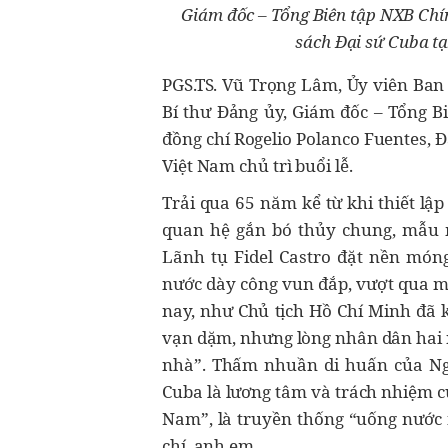
Giám đốc – Tổng Biên tập NXB Chín
sách Đại sứ Cuba tạ
PGS.TS. Vũ Trọng Lâm, Ủy viên Ba
Bí thư Đảng ủy, Giám đốc – Tổng Bi
đồng chí Rogelio Polanco Fuentes, 
Việt Nam chủ trì buổi lễ.
Trải qua 65 năm kể từ khi thiết lậ
quan hệ gắn bó thủy chung, mẫu m
Lãnh tụ Fidel Castro đặt nền món
nước dày công vun đắp, vượt qua mọ
nay, như Chủ tịch Hồ Chí Minh đã
vạn dặm, nhưng lòng nhân dân hai 
nhà”. Thấm nhuần di huấn của Ngư
Cuba là lương tâm và trách nhiệm c
Nam”, là truyền thống “uống nước 
chí, anh em.