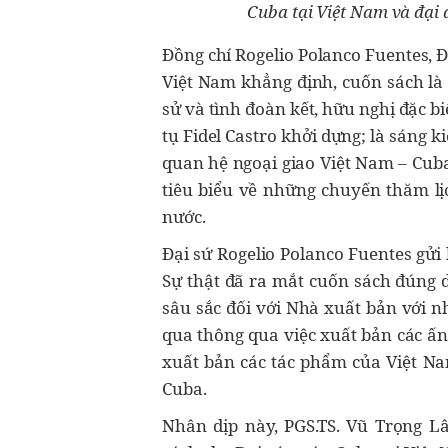
Cuba tại Việt Nam và đại d
Đồng chí Rogelio Polanco Fuentes, 
Việt Nam khẳng định, cuốn sách là 
sử và tình đoàn kết, hữu nghị đặc b
tụ Fidel Castro khởi dựng; là sáng k
quan hệ ngoại giao Việt Nam – Cuba
tiêu biểu về những chuyến thăm lị
nước.
Đại sứ Rogelio Polanco Fuentes gửi
Sự thật đã ra mắt cuốn sách đúng d
sâu sắc đối với Nhà xuất bản với 
qua thông qua việc xuất bản các ấn
xuất bản các tác phẩm của Việt Nam
Cuba.
Nhân dịp này, PGS.TS. Vũ Trọng L