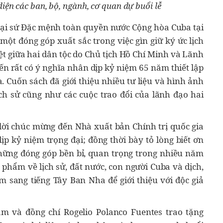
iện các ban, bộ, ngành, cơ quan dự buổi lễ
Đại sứ Đặc mệnh toàn quyền nước Cộng hòa Cuba tại
một đóng góp xuất sắc trong việc gìn giữ ký ức lịch
iệt giữa hai dân tộc do Chủ tịch Hồ Chí Minh và Lãnh
iến rất có ý nghĩa nhân dịp kỷ niệm 65 năm thiết lập
. Cuốn sách đã giới thiệu nhiều tư liệu và hình ảnh
ch sử cũng như các cuộc trao đổi của lãnh đạo hai
 lời chúc mừng đến Nhà xuất bản Chính trị quốc gia
ịp kỷ niệm trọng đại; đồng thời bày tỏ lòng biết ơn
những đóng góp bền bỉ, quan trọng trong nhiều năm
 phẩm về lịch sử, đất nước, con người Cuba và dịch,
 sang tiếng Tây Ban Nha để giới thiệu với độc giả
âm và đồng chí Rogelio Polanco Fuentes trao tặng