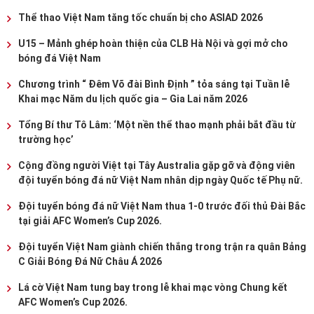
Thể thao Việt Nam tăng tốc chuẩn bị cho ASIAD 2026
U15 – Mảnh ghép hoàn thiện của CLB Hà Nội và gợi mở cho
bóng đá Việt Nam
Chương trình “ Đêm Võ đài Bình Định ” tỏa sáng tại Tuần lễ
Khai mạc Năm du lịch quốc gia – Gia Lai năm 2026
Tổng Bí thư Tô Lâm: ‘Một nền thể thao mạnh phải bắt đầu từ
trường học’
Cộng đồng người Việt tại Tây Australia gặp gỡ và động viên
đội tuyển bóng đá nữ Việt Nam nhân dịp ngày Quốc tế Phụ nữ.
Đội tuyển bóng đá nữ Việt Nam thua 1-0 trước đối thủ Đài Bắc
tại giải AFC Women’s Cup 2026.
Đội tuyển Việt Nam giành chiến thắng trong trận ra quân Bảng
C Giải Bóng Đá Nữ Châu Á 2026
Lá cờ Việt Nam tung bay trong lễ khai mạc vòng Chung kết
AFC Women’s Cup 2026.