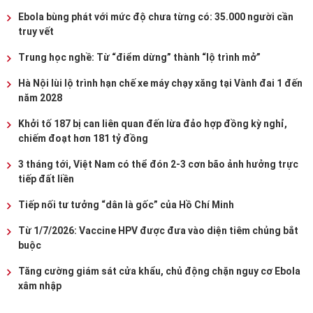
Ebola bùng phát với mức độ chưa từng có: 35.000 người cần
truy vết
Trung học nghề: Từ “điểm dừng” thành “lộ trình mở”
Hà Nội lùi lộ trình hạn chế xe máy chạy xăng tại Vành đai 1 đến
năm 2028
Khởi tố 187 bị can liên quan đến lừa đảo hợp đồng kỳ nghỉ,
chiếm đoạt hơn 181 tỷ đồng
3 tháng tới, Việt Nam có thể đón 2-3 cơn bão ảnh hưởng trực
tiếp đất liền
Tiếp nối tư tưởng “dân là gốc” của Hồ Chí Minh
Từ 1/7/2026: Vaccine HPV được đưa vào diện tiêm chủng bắt
buộc
Tăng cường giám sát cửa khẩu, chủ động chặn nguy cơ Ebola
xâm nhập