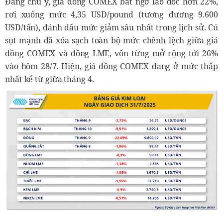
Đáng chú ý, giá đồng COMEX bất ngờ lao dốc hơn 22%,
rơi xuống mức 4,35 USD/pound (tương đương 9.600
USD/tấn), đánh dấu mức giảm sâu nhất trong lịch sử. Cú
sụt mạnh đã xóa sạch toàn bộ mức chênh lệch giữa giá
đồng COMEX và đồng LME, vốn từng mở rộng tới 26%
vào hôm 28/7. Hiện, giá đồng COMEX đang ở mức thấp
nhất kể từ giữa tháng 4.