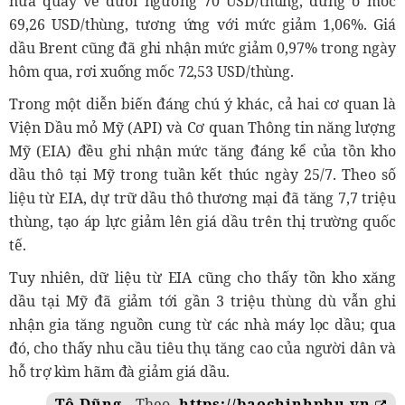
nữa quay về dưới ngưỡng 70 USD/thùng, dừng ở mốc
69,26 USD/thùng, tương ứng với mức giảm 1,06%. Giá
dầu Brent cũng đã ghi nhận mức giảm 0,97% trong ngày
hôm qua, rơi xuống mốc 72,53 USD/thùng.
Trong một diễn biến đáng chú ý khác, cả hai cơ quan là
Viện Dầu mỏ Mỹ (API) và Cơ quan Thông tin năng lượng
Mỹ (EIA) đều ghi nhận mức tăng đáng kể của tồn kho
dầu thô tại Mỹ trong tuần kết thúc ngày 25/7. Theo số
liệu từ EIA, dự trữ dầu thô thương mại đã tăng 7,7 triệu
thùng, tạo áp lực giảm lên giá dầu trên thị trường quốc
tế.
Tuy nhiên, dữ liệu từ EIA cũng cho thấy tồn kho xăng
dầu tại Mỹ đã giảm tới gần 3 triệu thùng dù vẫn ghi
nhận gia tăng nguồn cung từ các nhà máy lọc dầu; qua
đó, cho thấy nhu cầu tiêu thụ tăng cao của người dân và
hỗ trợ kìm hãm đà giảm giá dầu.
Tô Dũng
Theo
https://baochinhphu.vn