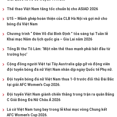
Thể thao Việt Nam tăng tốc chuẩn bị cho ASIAD 2026
U15 – Mảnh ghép hoàn thiện của CLB Hà Nội và gợi mở cho
bóng đá Việt Nam
Chương trình “ Đêm Võ đài Bình Định ” tỏa sáng tại Tuần lễ
Khai mạc Năm du lịch quốc gia – Gia Lai năm 2026
Tổng Bí thư Tô Lâm: ‘Một nền thể thao mạnh phải bắt đầu từ
trường học’
Cộng đồng người Việt tại Tây Australia gặp gỡ và động viên
đội tuyển bóng đá nữ Việt Nam nhân dịp ngày Quốc tế Phụ nữ.
Đội tuyển bóng đá nữ Việt Nam thua 1-0 trước đối thủ Đài Bắc
tại giải AFC Women’s Cup 2026.
Đội tuyển Việt Nam giành chiến thắng trong trận ra quân Bảng
C Giải Bóng Đá Nữ Châu Á 2026
Lá cờ Việt Nam tung bay trong lễ khai mạc vòng Chung kết
AFC Women’s Cup 2026.