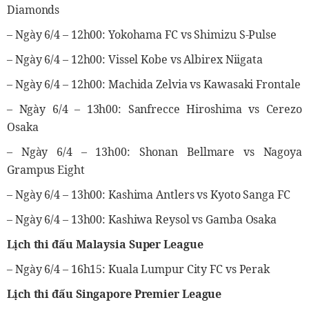
Diamonds
– Ngày 6/4 – 12h00: Yokohama FC vs Shimizu S-Pulse
– Ngày 6/4 – 12h00: Vissel Kobe vs Albirex Niigata
– Ngày 6/4 – 12h00: Machida Zelvia vs Kawasaki Frontale
– Ngày 6/4 – 13h00: Sanfrecce Hiroshima vs Cerezo
Osaka
– Ngày 6/4 – 13h00: Shonan Bellmare vs Nagoya
Grampus Eight
– Ngày 6/4 – 13h00: Kashima Antlers vs Kyoto Sanga FC
– Ngày 6/4 – 13h00: Kashiwa Reysol vs Gamba Osaka
Lịch thi đấu Malaysia Super League
– Ngày 6/4 – 16h15: Kuala Lumpur City FC vs Perak
Lịch thi đấu Singapore Premier League