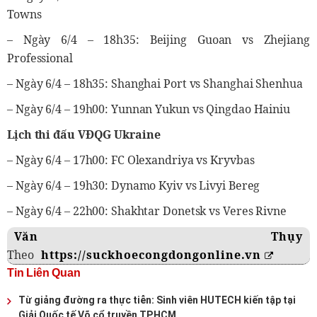
Towns
– Ngày 6/4 – 18h35: Beijing Guoan vs Zhejiang
Professional
– Ngày 6/4 – 18h35: Shanghai Port vs Shanghai Shenhua
– Ngày 6/4 – 19h00: Yunnan Yukun vs Qingdao Hainiu
Lịch thi đấu VĐQG Ukraine
– Ngày 6/4 – 17h00: FC Olexandriya vs Kryvbas
– Ngày 6/4 – 19h30: Dynamo Kyiv vs Livyi Bereg
– Ngày 6/4 – 22h00: Shakhtar Donetsk vs Veres Rivne
Văn Thụy
Theo
https://suckhoecongdongonline.vn
Tin Liên Quan
Từ giảng đường ra thực tiễn: Sinh viên HUTECH kiến tập tại
Giải Quốc tế Võ cổ truyền TP.HCM