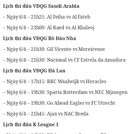
Lịch thi đấu VĐQG Saudi Arabia
– Ngày 6/4 – 21h25: Al Feiha vs Al Fateh
– Ngày 6/4 – 23h00: Al Raed vs Al Khaleej
Lịch thi đấu VĐQG Bồ Đào Nha
– Ngày 6/4 – 21h30: Gil Vicente vs Moreirense
– Ngày 6/4 – 21h30: Nacional vs CF Estrela da Amadora
Lịch thi đấu VĐQG Hà Lan
– Ngày 6/4 – 17h15: RKC Waalwijk vs Heracles
– Ngày 6/4 – 19h30: Sparta Rotterdam vs NEC Nijmegen
– Ngày 6/4 – 19h30: Go Ahead Eagles vs FC Utrecht
– Ngày 6/4 – 21h45: Ajax vs NAC Breda
Lịch thi đấu K League 1