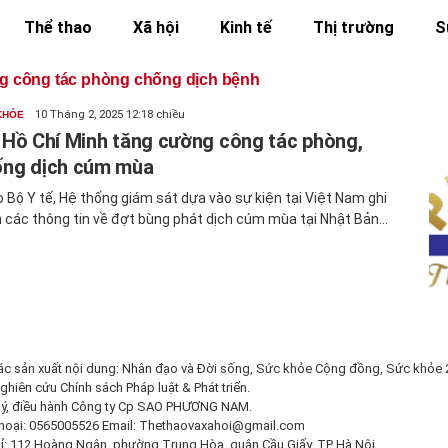
Thể thao
Xã hội
Kinh tế
Thị trường
S
g công tác phòng chống dịch bệnh
10 Tháng 2, 2025 12:18 chiều
KHỎE
 Hồ Chí Minh tăng cường công tác phòng,
ống dịch cúm mùa
 Bộ Y tế, Hệ thống giám sát dựa vào sự kiện tại Việt Nam ghi
 các thông tin về đợt bùng phát dịch cúm mùa tại Nhật Bản...
ác sản xuất nội dung: Nhân đạo và Đời sống, Sức khỏe Cộng đồng, Sức khỏe 
ghiên cứu Chính sách Pháp luật & Phát triển.
lý, điều hành Công ty Cp SAO PHƯƠNG NAM.
thoại: 0565005526 Email:
Thethaovaxahoi@gmail.com
hỉ: 112 Hoàng Ngân, phường Trung Hòa, quận Cầu Giấy, TP Hà Nội