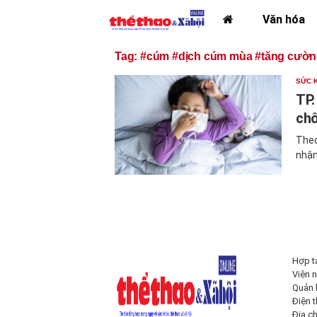
Văn hóa
Tag: #cúm #dịch cúm mùa #tăng cườn
SỨC 
TP.
ch
Theo
nhận
Hợp t
Viện n
Quản 
Điện 
Địa c