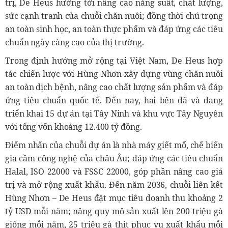
trị, De Heus hướng tới nâng cao năng suất, chất lượng,
sức cạnh tranh của chuỗi chăn nuôi; đồng thời chú trọng
an toàn sinh học, an toàn thực phẩm và đáp ứng các tiêu
chuẩn ngày càng cao của thị trường.
Trong định hướng mở rộng tại Việt Nam, De Heus hợp
tác chiến lược với Hùng Nhơn xây dựng vùng chăn nuôi
an toàn dịch bệnh, nâng cao chất lượng sản phẩm và đáp
ứng tiêu chuẩn quốc tế. Đến nay, hai bên đã và đang
triển khai 15 dự án tại Tây Ninh và khu vực Tây Nguyên
với tổng vốn khoảng 12.400 tỷ đồng.
Điểm nhấn của chuỗi dự án là nhà máy giết mổ, chế biến
gia cầm công nghệ của châu Âu; đáp ứng các tiêu chuẩn
Halal, ISO 22000 và FSSC 22000, góp phần nâng cao giá
trị và mở rộng xuất khẩu. Đến năm 2036, chuỗi liên kết
Hùng Nhơn – De Heus đặt mục tiêu doanh thu khoảng 2
tỷ USD mỗi năm; nâng quy mô sản xuất lên 200 triệu gà
giống mỗi năm, 25 triệu gà thịt phục vụ xuất khẩu mỗi