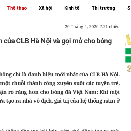
Thể thao
Xã hội
Kinh tế
Thị trường
S
20 Tháng 4, 2026 7:21 chiều
n của CLB Hà Nội và gợi mở cho bóng
hông chỉ là danh hiệu mới nhất của CLB Hà Nội.
một chuỗi thành công xuyên suốt các tuyến trẻ,
cận rõ ràng hơn cho bóng đá Việt Nam: Khi một
ừa tạo ra nhà vô địch, giá trị của hệ thống nằm ở
ệ thống đào tạo bài bản, vừa chủ động tạo ra môi