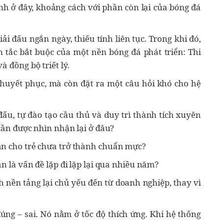
ính ở đây, khoảng cách với phần còn lại của bóng đá
i đấu ngắn ngày, thiếu tính liên tục. Trong khi đó,
tắc bắt buộc của một nền bóng đá phát triển: Thi
à đồng bộ triết lý.
huyết phục, mà còn đặt ra một câu hỏi khó cho hệ
đấu, tự đào tạo cầu thủ và duy trì thành tích xuyên
 cần được nhìn nhận lại ở đâu?
ạn cho trẻ chưa trở thành chuẩn mực?
ẫn là vấn đề lặp đi lặp lại qua nhiều năm?
h nền tảng lại chủ yếu đến từ doanh nghiệp, thay vì
úng – sai. Nó nằm ở tốc độ thích ứng. Khi hệ thống