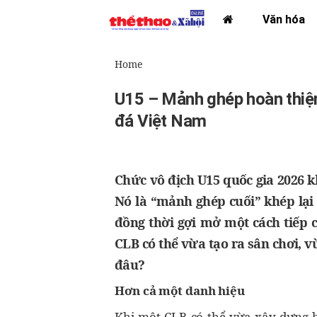
Văn hóa
Home
U15 – Mảnh ghép hoàn thiệ
đá Việt Nam
Chức vô địch U15 quốc gia 2026 k
Nó là “mảnh ghép cuối” khép lại 
đồng thời gợi mở một cách tiếp 
CLB có thể vừa tạo ra sân chơi, v
đâu?
Hơn cả một danh hiệu
Khi một CLB có thể vừa xây dựng h