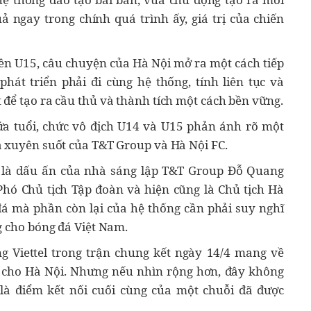
ả ngay trong chính quá trình ấy, giá trị của chiến
n U15, câu chuyện của Hà Nội mở ra một cách tiếp
hát triển phải đi cùng hệ thống, tính liên tục và
để tạo ra cầu thủ và thành tích một cách bền vững.
lứa tuổi, chức vô địch U14 và U15 phản ánh rõ một
à xuyên suốt của T&T Group và Hà Nội FC.
, là dấu ấn của nhà sáng lập T&T Group Đỗ Quang
Phó Chủ tịch Tập đoàn và hiện cũng là Chủ tịch Hà
đá mà phần còn lại của hệ thống cần phải suy nghĩ
g cho bóng đá Việt Nam.
g Viettel trong trận chung kết ngày 14/4 mang về
n cho Hà Nội. Nhưng nếu nhìn rộng hơn, đây không
 là điểm kết nối cuối cùng của một chuỗi đã được