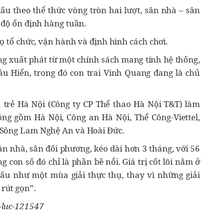
đấu theo thể thức vòng tròn hai lượt, sân nhà – sân
 độ ổn định hàng tuần.
Họ tổ chức, vận hành và định hình cách chơi.
ng xuất phát từ một chính sách mang tính hệ thống,
ầu Hiển, trong đó con trai Vinh Quang đang là chủ
 trẻ Hà Nội (Công ty CP Thể thao Hà Nội T&T) làm
óng gồm Hà Nội, Công an Hà Nội, Thể Công-Viettel,
 Sông Lam Nghệ An và Hoài Đức.
sân nhà, sân đối phương, kéo dài hơn 3 tháng, với 56
con số đó chỉ là phần bề nổi. Giá trị cốt lõi nằm ở
đấu như một mùa giải thực thụ, thay vì những giải
rút gọn”.