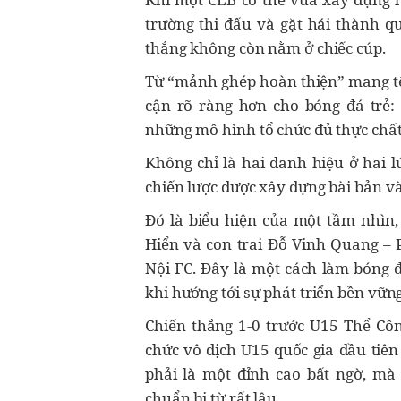
trường thi đấu và gặt hái thành qu
thắng không còn nằm ở chiếc cúp.
Từ “mảnh ghép hoàn thiện” mang tê
cận rõ ràng hơn cho bóng đá trẻ: p
những mô hình tổ chức đủ thực chất 
Không chỉ là hai danh hiệu ở hai 
chiến lược được xây dựng bài bản v
Đó là biểu hiện của một tầm nhìn
Hiển và con trai Đỗ Vinh Quang – 
Nội FC. Đây là một cách làm bóng 
khi hướng tới sự phát triển bền vữn
Chiến thắng 1-0 trước U15 Thể Côn
chức vô địch U15 quốc gia đầu tiê
phải là một đỉnh cao bất ngờ, mà
chuẩn bị từ rất lâu.